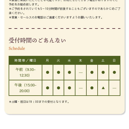
＊直接ご来院いただくことも可能ですが、お待たせしてしまう場合がありますのでご
予約をお勧め致します。
＊ご予約をされていても5～10分時間が前後することもございますのであらかじめご了
承ください。
＊営業・セールスのお電話はご遠慮くださいますようお願いいたします。
受付時間のごあんない
Schedule
時間帯／曜日
月
火
水
木
金
土
日
午前（9:30-
●
●
●
―
●
●
●
12:30）
午後（15:00-
●
●
●
―
●
▲
―
20:00）
＊土曜・祝日は19：00までの受付となります。