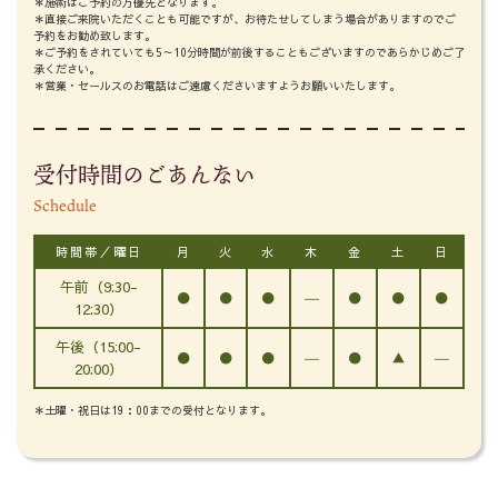
＊施術はご予約の方優先となります。
＊直接ご来院いただくことも可能ですが、お待たせしてしまう場合がありますのでご
予約をお勧め致します。
＊ご予約をされていても5～10分時間が前後することもございますのであらかじめご了
承ください。
＊営業・セールスのお電話はご遠慮くださいますようお願いいたします。
受付時間のごあんない
Schedule
時間帯／曜日
月
火
水
木
金
土
日
午前（9:30-
●
●
●
―
●
●
●
12:30）
午後（15:00-
●
●
●
―
●
▲
―
20:00）
＊土曜・祝日は19：00までの受付となります。