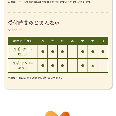
＊営業・セールスのお電話はご遠慮くださいますようお願いいたします。
受付時間のごあんない
Schedule
時間帯／曜日
月
火
水
木
金
土
日
午前（9:30-
●
●
●
―
●
●
●
12:30）
午後（15:00-
●
●
●
―
●
▲
―
20:00）
＊土曜・祝日は19：00までの受付となります。