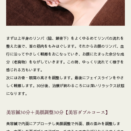
まずは上半身のリンパ（脇、鎖骨下）をよくゆるめてリンパの流れを
整えた後で、首の筋肉をもみほぐします。それからお顔のリンパ、血
行に沿ってやさしく軽擦をおこなっていき、お顔にたまった余分な成
分（老廃物）をながしていきます。この時、ゆっくり流れてく様子を
感じれる方もいます。
次にほお骨・眼窩の高さを調整します。最後にフェイスラインをやさ
しく軽擦します。30分後、治療が終わるころには深いリラックス状態
になります。
美容鍼30分＋美顔調整30分【美容ダブルコース】
美容鍼で内面にアプローチし美顔調整で外面、顔の歪みを調整しま