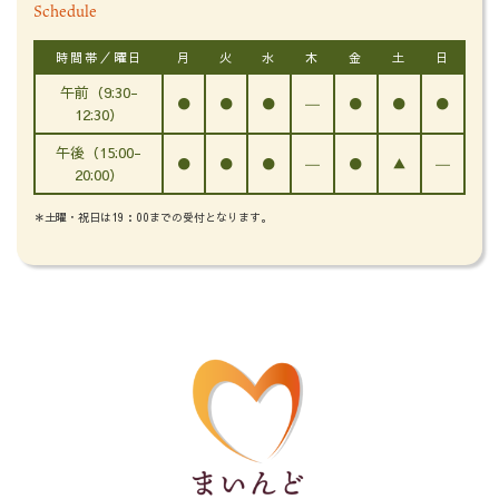
Schedule
時間帯／曜日
月
火
水
木
金
土
日
午前（9:30-
●
●
●
―
●
●
●
12:30）
午後（15:00-
●
●
●
―
●
▲
―
20:00）
＊土曜・祝日は19：00までの受付となります。