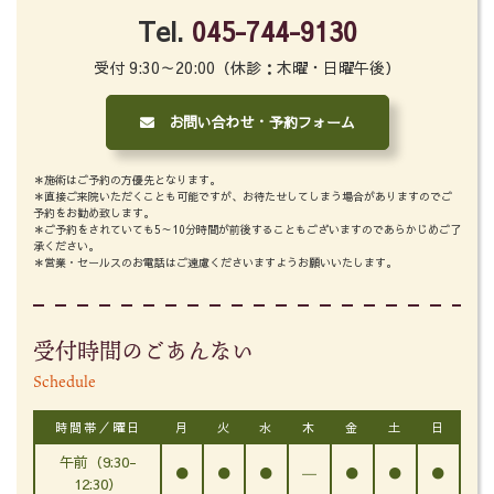
Tel.
045-744-9130
受付 9:30～20:00（休診：木曜・日曜午後）
お問い合わせ・予約フォーム
＊施術はご予約の方優先となります。
＊直接ご来院いただくことも可能ですが、お待たせしてしまう場合がありますのでご
予約をお勧め致します。
＊ご予約をされていても5～10分時間が前後することもございますのであらかじめご了
承ください。
＊営業・セールスのお電話はご遠慮くださいますようお願いいたします。
受付時間のごあんない
Schedule
時間帯／曜日
月
火
水
木
金
土
日
午前（9:30-
●
●
●
―
●
●
●
12:30）