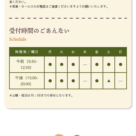
承ください。
＊営業・セールスのお電話はご遠慮くださいますようお願いいたします。
受付時間のごあんない
Schedule
時間帯／曜日
月
火
水
木
金
土
日
午前（9:30-
●
●
●
―
●
●
●
12:30）
午後（15:00-
●
●
●
―
●
▲
―
20:00）
＊土曜・祝日は19：00までの受付となります。