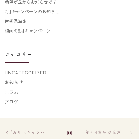
希望が丘からお知らせです
7月キャンペーンのお知らせ
伊香保温泉
梅雨の6月キャンペーン
カテゴリー
UNCATEGORIZED
お知らせ
コラム
ブログ
Post navigation
Previous post
Ne
BACK TO POST LIST
“お年玉キャンペーン”
第4回希望が丘だれでも本屋さん