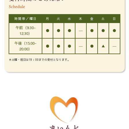
Schedule
時間帯／曜日
月
火
水
木
金
土
日
午前（9:30-
●
●
●
―
●
●
●
12:30）
午後（15:00-
●
●
●
―
●
▲
―
20:00）
＊土曜・祝日は19：00までの受付となります。