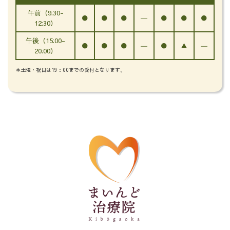
午前（9:30-
●
●
●
―
●
●
●
12:30）
午後（15:00-
●
●
●
―
●
▲
―
20:00）
＊土曜・祝日は19：00までの受付となります。