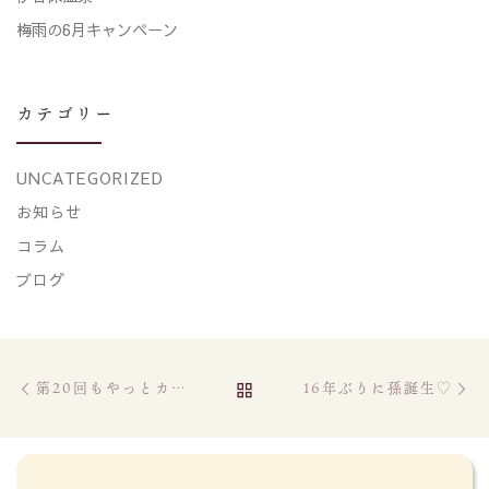
梅雨の6月キャンペーン
カテゴリー
UNCATEGORIZED
お知らせ
コラム
ブログ
Post navigation
Previous post
Ne
BACK TO POST LIST
第20回もやっとカフェ＠ハートフル・ポート
16年ぶりに孫誕生♡