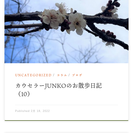
昨日は休診日 お散歩に行ってきました。 梅がもう満開に近
いのでは？？と期待して、子ども自然公園へ。 […]
UNCATEGORIZED
コラム
ブログ
カウセラーJUNKOのお散歩日記
（10）
Published
2月 18, 2022