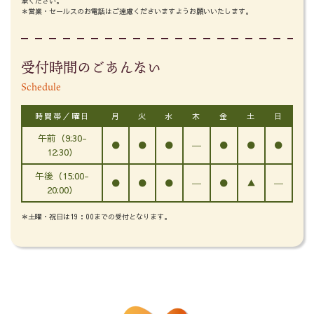
承ください。
＊営業・セールスのお電話はご遠慮くださいますようお願いいたします。
受付時間のごあんない
Schedule
時間帯／曜日
月
火
水
木
金
土
日
午前（9:30-
●
●
●
―
●
●
●
12:30）
午後（15:00-
●
●
●
―
●
▲
―
20:00）
＊土曜・祝日は19：00までの受付となります。