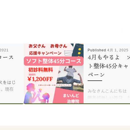
 2021
Published
4月 1, 2025
コース
4月もやるよ 
ト整体45分キャ
ペーン
スをはじ
月。現在
みなさんこんにちは
暖差が激しい毎日 
[…]