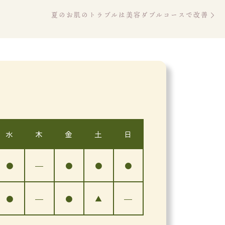
Ne
夏のお肌のトラブルは美容ダブルコースで改善
水
木
金
土
日
●
―
●
●
●
●
―
●
▲
―