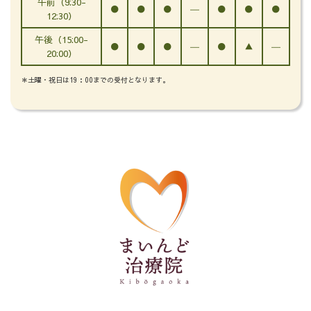
午前（9:30-
●
●
●
―
●
●
●
12:30）
午後（15:00-
●
●
●
―
●
▲
―
20:00）
＊土曜・祝日は19：00までの受付となります。