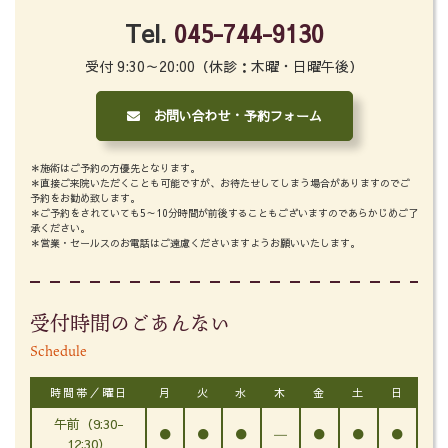
Tel.
045-744-9130
受付 9:30～20:00（休診：木曜・日曜午後）
お問い合わせ・予約フォーム
＊施術はご予約の方優先となります。
＊直接ご来院いただくことも可能ですが、お待たせしてしまう場合がありますのでご
予約をお勧め致します。
＊ご予約をされていても5～10分時間が前後することもございますのであらかじめご了
承ください。
＊営業・セールスのお電話はご遠慮くださいますようお願いいたします。
受付時間のごあんない
Schedule
時間帯／曜日
月
火
水
木
金
土
日
午前（9:30-
●
●
●
―
●
●
●
12:30）