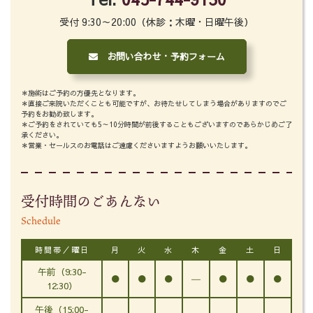
受付 9:30～20:00（休診：木曜・日曜午後）
お問い合わせ・予約フォーム
＊施術はご予約の方優先となります。
＊直接ご来院いただくことも可能ですが、お待たせしてしまう場合がありますのでご
予約をお勧め致します。
＊ご予約をされていても5～10分時間が前後することもございますのであらかじめご了
承ください。
＊営業・セールスのお電話はご遠慮くださいますようお願いいたします。
受付時間のごあんない
Schedule
時間帯／曜日
月
火
水
木
金
土
日
午前（9:30-
●
●
●
―
●
●
●
12:30）
午後（15:00-