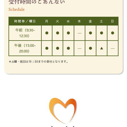
受付時間のごあんない
Schedule
時間帯／曜日
月
火
水
木
金
土
日
午前（9:30-
●
●
●
―
●
●
●
12:30）
午後（15:00-
●
●
●
―
●
▲
―
20:00）
＊土曜・祝日は19：00までの受付となります。