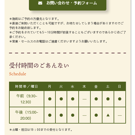
お問い合わせ・予約フォーム
＊施術はご予約の方優先となります。
＊直接ご来院いただくことも可能ですが、お待たせしてしまう場合がありますのでご
予約をお勧め致します。
＊ご予約をされていても5～10分時間が前後することもございますのであらかじめご了
承ください。
＊営業・セールスのお電話はご遠慮くださいますようお願いいたします。
受付時間のごあんない
Schedule
時間帯／曜日
月
火
水
木
金
土
日
午前（9:30-
●
●
●
―
●
●
●
12:30）
午後（15:00-
●
●
●
―
●
▲
―
20:00）
＊土曜・祝日は19：00までの受付となります。