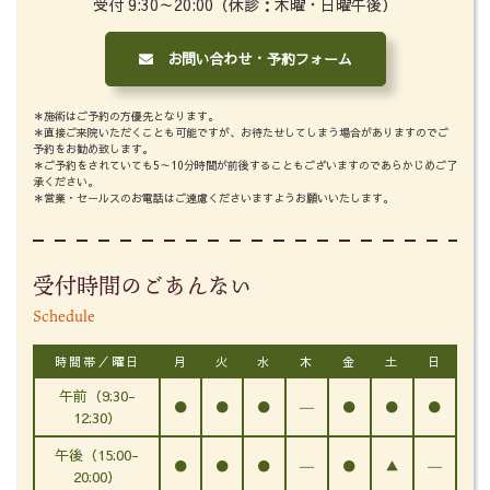
受付 9:30～20:00（休診：木曜・日曜午後）
お問い合わせ・予約フォーム
＊施術はご予約の方優先となります。
＊直接ご来院いただくことも可能ですが、お待たせしてしまう場合がありますのでご
予約をお勧め致します。
＊ご予約をされていても5～10分時間が前後することもございますのであらかじめご了
承ください。
＊営業・セールスのお電話はご遠慮くださいますようお願いいたします。
受付時間のごあんない
Schedule
時間帯／曜日
月
火
水
木
金
土
日
午前（9:30-
●
●
●
―
●
●
●
12:30）
午後（15:00-
●
●
●
―
●
▲
―
20:00）