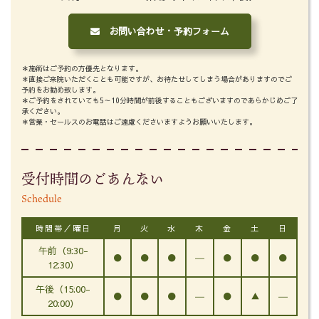
お問い合わせ・予約フォーム
＊施術はご予約の方優先となります。
＊直接ご来院いただくことも可能ですが、お待たせしてしまう場合がありますのでご
予約をお勧め致します。
＊ご予約をされていても5～10分時間が前後することもございますのであらかじめご了
承ください。
＊営業・セールスのお電話はご遠慮くださいますようお願いいたします。
受付時間のごあんない
Schedule
時間帯／曜日
月
火
水
木
金
土
日
午前（9:30-
●
●
●
―
●
●
●
12:30）
午後（15:00-
●
●
●
―
●
▲
―
20:00）