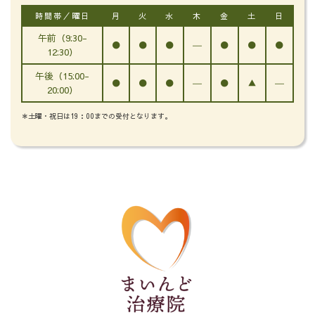
時間帯／曜日
月
火
水
木
金
土
日
午前（9:30-
●
●
●
―
●
●
●
12:30）
午後（15:00-
●
●
●
―
●
▲
―
20:00）
＊土曜・祝日は19：00までの受付となります。