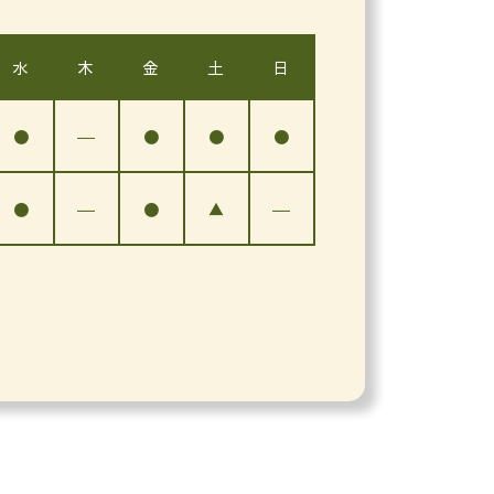
水
木
金
土
日
●
―
●
●
●
●
―
●
▲
―