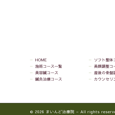
HOME
ソフト整体
施術コース一覧
美顔調整コ
美容鍼コース
産後の骨盤
鍼灸治療コース
カウンセリ
© 2026
まいんど治療院
– All rights reserv