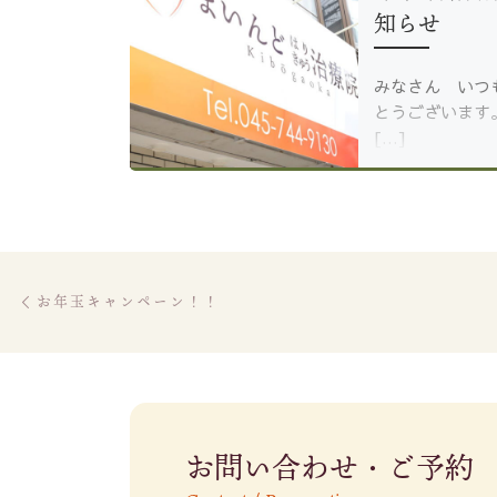
知らせ
みなさん いつ
とうございます
[…]
Post navigation
Previous post
お年玉キャンペーン！！
お問い合わせ・ご予約