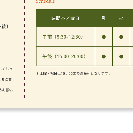
Schedule
時間帯／曜日
月
火
午後）
午前（9:30-12:30）
●
●
午後（15:00-20:00）
●
●
してしま
＊土曜・祝日は19：00までの受付となります。
ともござ
うお願い