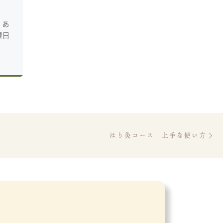
整体
 あ
曜日
みなさんこんにちは。 台
風の影響で、涼しくな
[…]
Ne
はり灸コース 上手な使い方