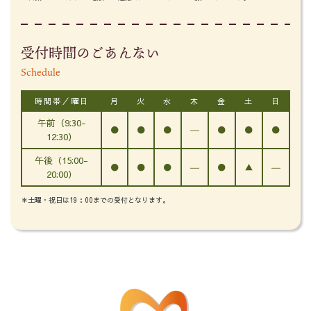
受付時間のごあんない
Schedule
時間帯／曜日
月
火
水
木
金
土
日
午前（9:30-
●
●
●
―
●
●
●
12:30）
午後（15:00-
●
●
●
―
●
▲
―
20:00）
＊土曜・祝日は19：00までの受付となります。