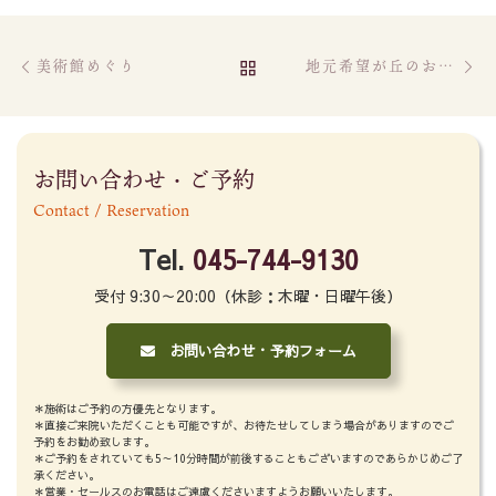
Post navigation
Previous post
Ne
BACK TO POST LIST
美術館めぐり
地元希望が丘のお祭り！！
お問い合わせ・ご予約
Contact / Reservation
Tel.
045-744-9130
受付 9:30～20:00（休診：木曜・日曜午後）
お問い合わせ・予約フォーム
＊施術はご予約の方優先となります。
＊直接ご来院いただくことも可能ですが、お待たせしてしまう場合がありますのでご
予約をお勧め致します。
＊ご予約をされていても5～10分時間が前後することもございますのであらかじめご了
承ください。
＊営業・セールスのお電話はご遠慮くださいますようお願いいたします。