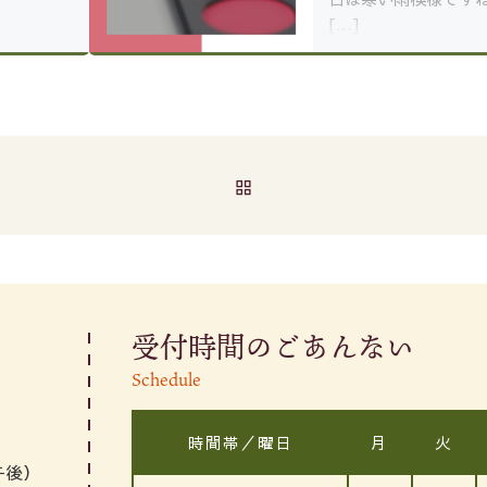
[…]
BACK TO POST LIST
受付時間のごあんない
Schedule
時間帯／曜日
月
火
午後）