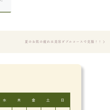
[…]
Ne
夏のお肌の疲れは美容ダブルコースで克服！！
水
木
金
土
日