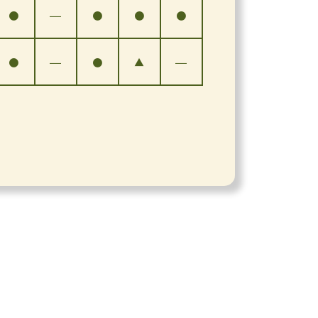
●
―
●
●
●
●
―
●
▲
―